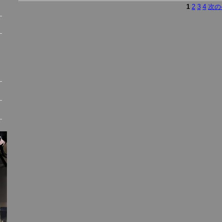
1
2
3
4
次の