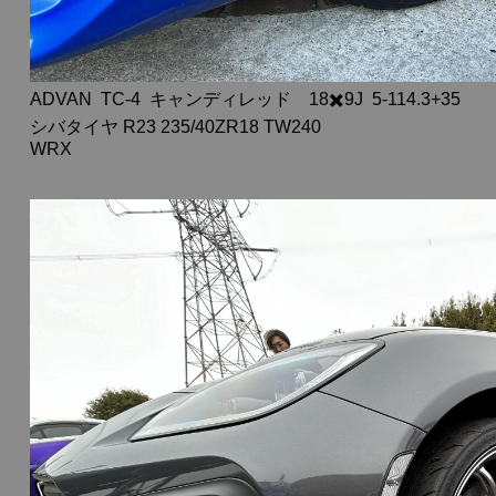
ADVAN TC-4 キャンディレッド 18✖️9J 5-114.3+35
シバタイヤ R23 235/40ZR18 TW240
WRX