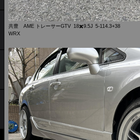
共豊 AME トレーサーGTV 18✖️9.5J 5-114.3+38
WRX