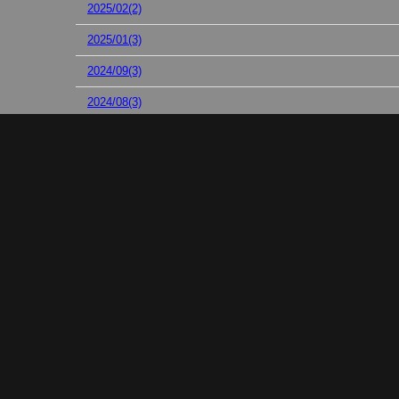
2025/02(2)
2025/01(3)
2024/09(3)
2024/08(3)
2024/07(3)
2024/06(6)
2024/05(1)
カテゴリ別
モグセルモータースポーツ部(2)
世間のニュース関連(8)
タイヤショップモグセルからお知らせ(17)