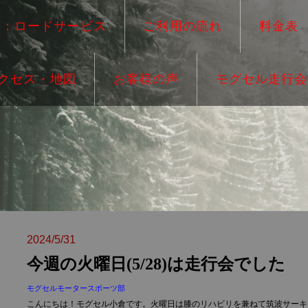
ー：ロードサービス
ご利用の流れ
料金表
クセス・地図
お客様の声
モグセル走行会
2024/5/31
今週の火曜日(5/28)は走行会でした
モグセルモータースポーツ部
こんにちは！モグセル小倉です。火曜日は膝のリハビリを兼ねて筑波サーキット