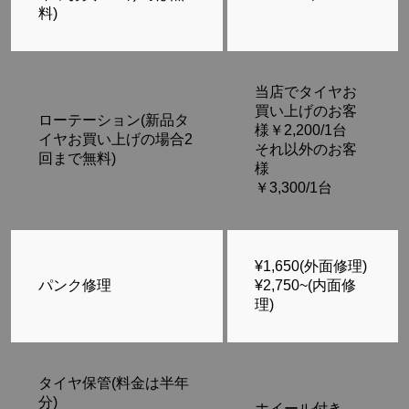
料)
当店でタイヤお
買い上げのお客
ローテーション(新品タ
様￥2,200/1台
イヤお買い上げの場合2
それ以外のお客
回まで無料)
様
￥3,300/1台
¥1,650(外面修理)
パンク修理
¥2,750~(内面修
理)
タイヤ保管(料金は半年
分)
ホイール付き