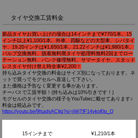
タイヤ交換工賃料金
新品タイヤお買い上げの場合は14インチまで¥770/1本。15
インチ以上¥1,100/1本。外車、四駆などの大型車、シバタイ
ヤ、19.20インチは¥1,650/1本。21.22インチは¥1,980/1本。
バルブ交換無料、脱着無料廃タイヤ処理料無料2回までロー
テーション無料、パンク修理無料。サマータイヤ、スタッド
レスタイヤ付け替え時全車¥2,200！
持ち込みタイヤ交換の料金はサイズ別になっております。ネ
ットで買ってモグセルへ直送して下さい。
また価格は予告なく変更する事があります。
チーパスで工賃半額！(持ち込みは10%引きです！)
モグセルのタイヤ交換の様子をYouTubeに載せてあります♪
料金は税込みです。
https://youtu.be/9fsadsACItg?si=jWiTfF14vkof0p_O
15インチまで
¥1,210/1本