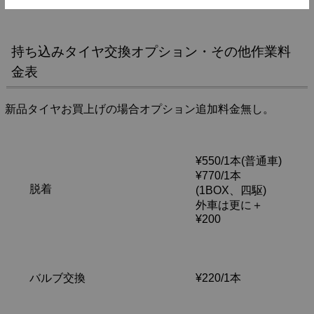
持ち込みタイヤ交換オプション・その他作業料
金表
新品タイヤお買上げの場合オプション追加料金無し。
¥550/1本(普通車)
¥770/1本
脱着
(1BOX、四駆)
外車は更に＋
¥200
バルブ交換
¥220/1本