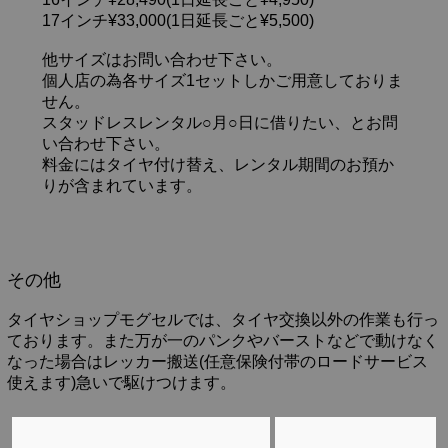
17インチ¥33,000(1日延長ごと¥5,500)
他サイズはお問い合わせ下さい。
個人店の為各サイズ1セットしかご用意しておりま
せん。
スタッドレスレンタル○月○日に借りたい、とお問
い合わせ下さい。
料金にはタイヤ付け替え、レンタル期間のお預か
りが含まれています。
その他
タイヤショップモグセルでは、タイヤ交換以外の作業も行っ
ております。また万が一のパンクやバーストなどで動けなく
なった場合はレッカー搬送(任意保険付帯のロードサービス
使えます)急いで駆けつけます。