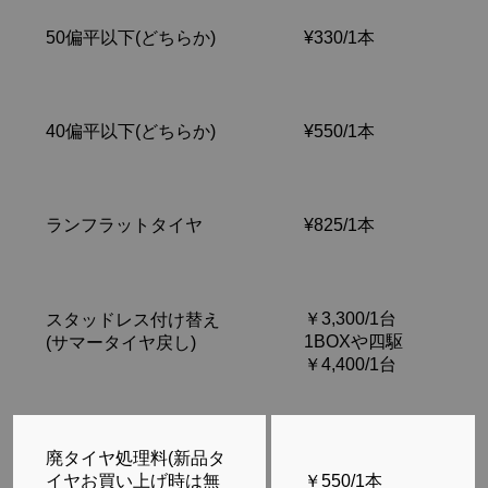
50偏平以下(どちらか)
¥330/1本
40偏平以下(どちらか)
¥550/1本
ランフラットタイヤ
¥825/1本
￥3,300/1台
スタッドレス付け替え
1BOXや四駆
(サマータイヤ戻し)
￥4,400/1台
廃タイヤ処理料(新品タ
イヤお買い上げ時は無
￥550/1本